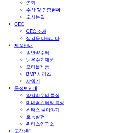
연혁
수상 및 인증현황
오시는길
CEO
CEO 소개
생각을 나눕니다
제품안내
암반약수터
냉온수기제품
포터블제품
BMP 시리즈
샤워기
물정보안내
약칼리수의 특징
미네랄워터의 특징
워터스 물이야기
효능실험
워터스연구소
고객센터