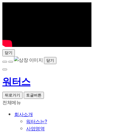
닫기
닫기
워터스
뒤로가기
토글버튼
전체메뉴
회사소개
워터스는?
사업영역