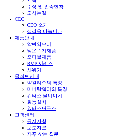
연혁
수상 및 인증현황
오시는길
CEO
CEO 소개
생각을 나눕니다
제품안내
암반약수터
냉온수기제품
포터블제품
BMP 시리즈
샤워기
물정보안내
약칼리수의 특징
미네랄워터의 특징
워터스 물이야기
효능실험
워터스연구소
고객센터
공지사항
보도자료
자주 찾는 질문