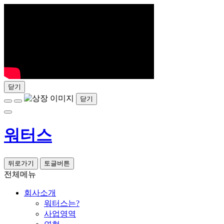
닫기
닫기
워터스
뒤로가기
토글버튼
전체메뉴
회사소개
워터스는?
사업영역