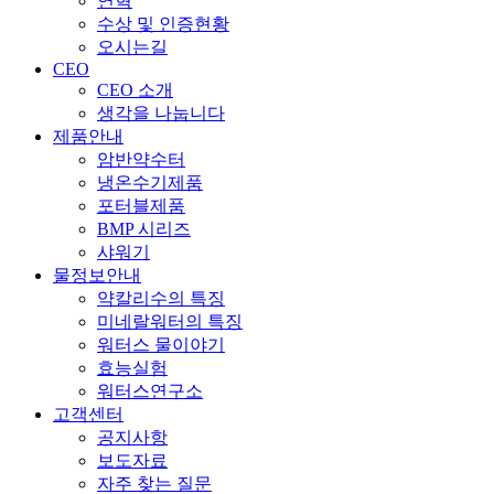
연혁
수상 및 인증현황
오시는길
CEO
CEO 소개
생각을 나눕니다
제품안내
암반약수터
냉온수기제품
포터블제품
BMP 시리즈
샤워기
물정보안내
약칼리수의 특징
미네랄워터의 특징
워터스 물이야기
효능실험
워터스연구소
고객센터
공지사항
보도자료
자주 찾는 질문