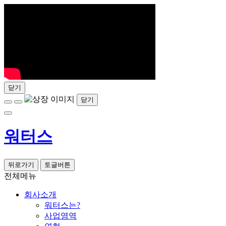
닫기
닫기
워터스
뒤로가기
토글버튼
전체메뉴
회사소개
워터스는?
사업영역