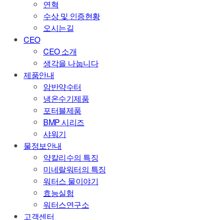
연혁
수상 및 인증현황
오시는길
CEO
CEO 소개
생각을 나눕니다
제품안내
암반약수터
냉온수기제품
포터블제품
BMP 시리즈
샤워기
물정보안내
약칼리수의 특징
미네랄워터의 특징
워터스 물이야기
효능실험
워터스연구소
고객센터