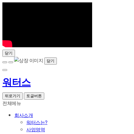
닫기
닫기
워터스
뒤로가기
토글버튼
전체메뉴
회사소개
워터스는?
사업영역