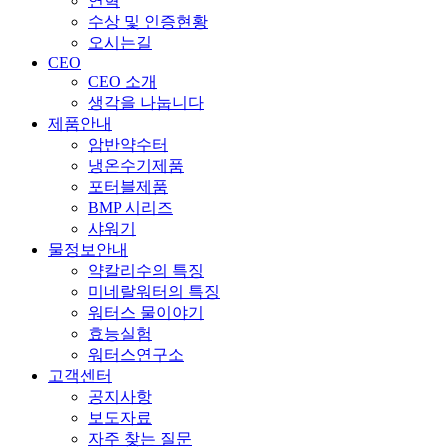
연혁
수상 및 인증현황
오시는길
CEO
CEO 소개
생각을 나눕니다
제품안내
암반약수터
냉온수기제품
포터블제품
BMP 시리즈
샤워기
물정보안내
약칼리수의 특징
미네랄워터의 특징
워터스 물이야기
효능실험
워터스연구소
고객센터
공지사항
보도자료
자주 찾는 질문