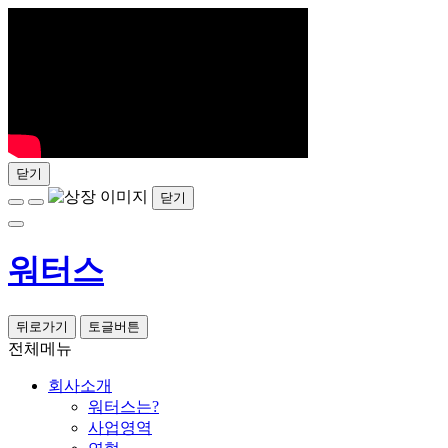
닫기
닫기
워터스
뒤로가기
토글버튼
전체메뉴
회사소개
워터스는?
사업영역